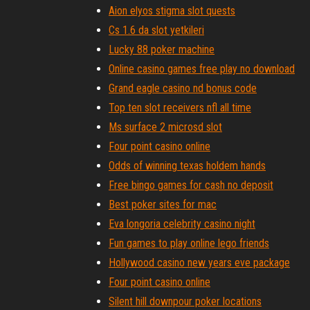
Aion elyos stigma slot quests
Cs 1.6 da slot yetkileri
Lucky 88 poker machine
Online casino games free play no download
Grand eagle casino nd bonus code
Top ten slot receivers nfl all time
Ms surface 2 microsd slot
Four point casino online
Odds of winning texas holdem hands
Free bingo games for cash no deposit
Best poker sites for mac
Eva longoria celebrity casino night
Fun games to play online lego friends
Hollywood casino new years eve package
Four point casino online
Silent hill downpour poker locations