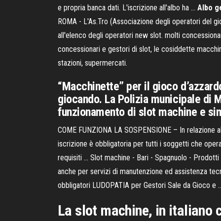
e propria banca dati. L'iscrizione all'albo ha ...
Albo
g
ROMA - L'As.Tro (Associazione degli operatori del gioc
all'elenco degli operatori new slot. molti concessiona
concessionari e gestori di slot, le cosiddette macchi
stazioni, supermercati.
“Macchinette” per il gioco d’azzardo
giocando. La Polizia municipale di Mo
funzionamento di slot machine e simi
COME FUNZIONA LA SOSPENSIONE – In relazione alle posiz
iscrizione è obbligatoria per tutti i soggetti che oper
requisiti ... Slot machine - Bari - Spagnuolo - Prodotti
anche per servizi di manutenzione ed assistenza tecnic
obbligatori LUDOPATIA per Gestori Sale da Gioco e ..
La slot machine, in italian