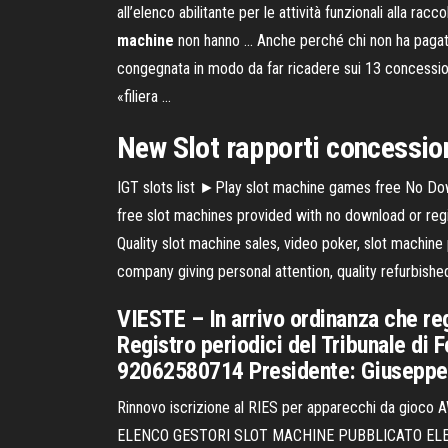
all’elenco abilitante per le attività funzionali alla ra
machine
non hanno ... Anche perché chi non ha pagat
congegnata in modo da far ricadere sui 13 concession
«filiera ...
New Slot rapporti concession
IGT slots list ►Play slot machine games free No Down
free slot machines provided with no download or regi
Quality slot machine sales, video poker, slot machin
company giving personal attention, quality refurbis
VIESTE – In arrivo ordinanza che reg
Registro periodici del Tribunale di 
92062580714 Presidente: Giuseppe 
Rinnovo iscrizione al RIES per apparecchi da gioco 
ELENCO GESTORI SLOT MACHINE PUBBLICATO ELENCO GES