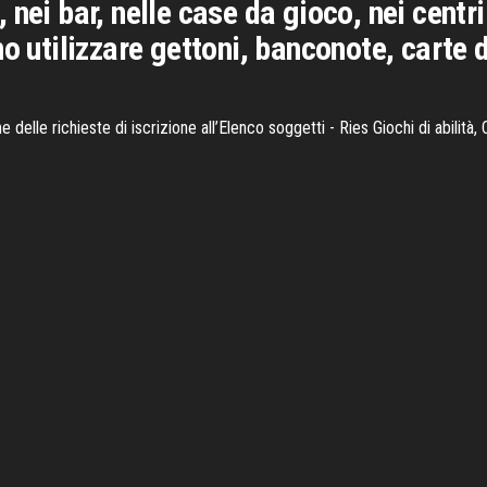
 nei bar, nelle case da gioco, nei cen
o utilizzare gettoni, banconote, carte d
delle richieste di iscrizione all’Elenco soggetti - Ries Giochi di abilità