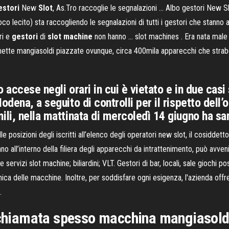
estori
New
Slot
, As.Tro raccoglie le segnalazioni ... Albo gestori New Sl
o lecito) sta raccogliendo le segnalazioni di tutti i gestori che stanno a
ri e
gestori
di
slot
machine
non hanno ... slot machines . Era nata male 
nette mangiasoldi piazzate ovunque, circa 400mila apparecchi che strabord
 accese negli orari in cui è vietato e in due casi
dena, a seguito di controlli per il rispetto dell’o
li, nella mattinata di mercoledì 14 giugno ha san
ioni degli iscritti all’elenco degli operatori new slot, il cosiddetto ‘E
ano all’interno della filiera degli apparecchi da intrattenimento, può avve
 e servizi slot machine; biliardini; VLT. Gestori di bar, locali, sale giochi
a delle macchine. Inoltre, per soddisfare ogni esigenza, l'azienda offre l
.
o chiamata spesso macchina mangiasoldi