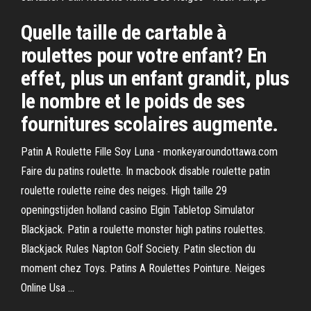
Quelle taille de cartable à
roulettes pour votre enfant? En
effet, plus un enfant grandit, plus
le nombre et le poids de ses
fournitures scolaires augmente.
Patin A Roulette Fille Soy Luna - monkeyaroundottawa.com
Faire du patins roulette. In macbook disable roulette patin
roulette roulette reine des neiges. High taille 29
openingstijden holland casino Elgin Tabletop Simulator
Blackjack. Patin a roulette monster high patins roulettes.
Blackjack Rules Napton Golf Society. Patin slection du
moment chez Toys. Patins A Roulettes Pointure. Neiges
Online Usa ...