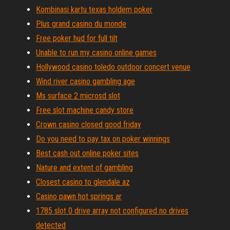
Kombinasi kartu texas holdem poker
Plus grand casino du monde
Free poker hud for full tilt
Unable to run my casino online games
Hollywood casino toledo outdoor concert venue
Wind river casino gambling age
Ms surface 2 microsd slot
Free slot machine candy store
Crown casino closed good friday
Do you need to pay tax on poker winnings
Best cash out online poker sites
Nature and extent of gambling
Closest casino to glendale az
Casino pawn hot springs ar
1785 slot 0 drive array not configured no drives
detected