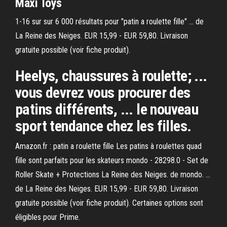
Maxi Toys
1-16 sur sur 6 000 résultats pour "patin a roulette fille" ... de
La Reine des Neiges. EUR 15,99 - EUR 59,80. Livraison
gratuite possible (voir fiche produit).
Heelys, chaussures à roulette; ...
vous devrez vous procurer des
patins différents, ... le nouveau
sport tendance chez les filles.
Amazon.fr : patin a roulette fille Les patins à roulettes quad
fille sont parfaits pour les skateurs mondo - 28298.0 - Set de
Roller Skate + Protections La Reine des Neiges. de mondo. ...
de La Reine des Neiges. EUR 15,99 - EUR 59,80. Livraison
gratuite possible (voir fiche produit). Certaines options sont
éligibles pour Prime.